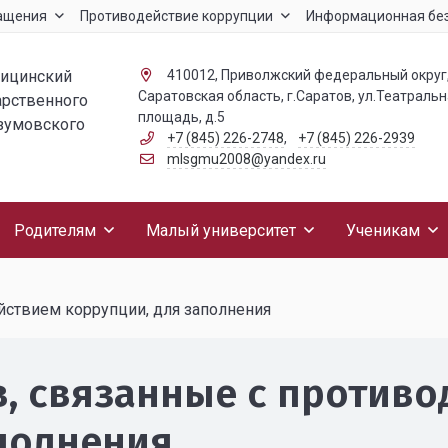
ащения
Противодействие коррупции
Информационная бе
дицинский
410012, Приволжский федеральный округ
Саратовская область, г.Саратов, ул.Театраль
арственного
площадь, д.5
азумовского
+7 (845) 226-2748
,
+7 (845) 226-2939
mlsgmu2008@yandex.ru
Родителям
Малый университет
Ученикам
ствием коррупции, для заполнения
, связанные с противо
аполнения