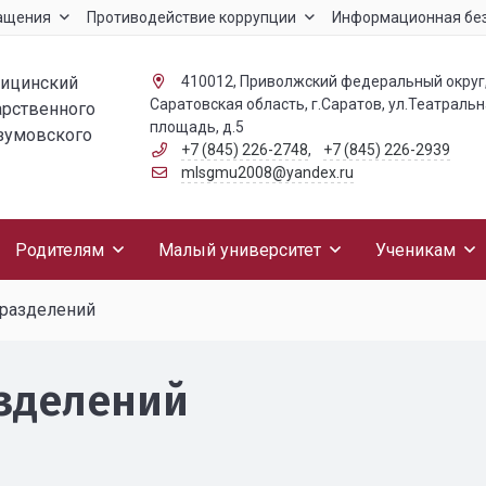
ащения
Противодействие коррупции
Информационная бе
дицинский
410012, Приволжский федеральный округ
Саратовская область, г.Саратов, ул.Театраль
арственного
площадь, д.5
азумовского
+7 (845) 226-2748
,
+7 (845) 226-2939
mlsgmu2008@yandex.ru
Родителям
Малый университет
Ученикам
дразделений
зделений