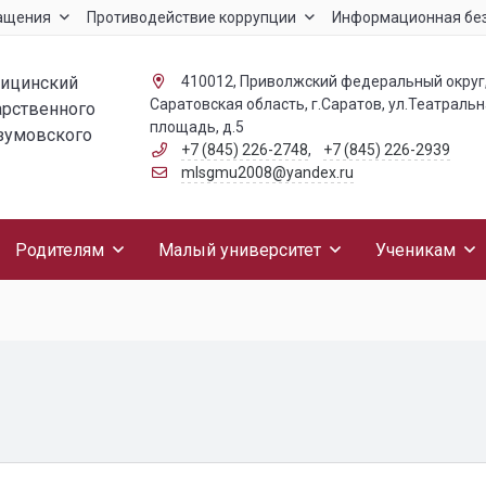
ащения
Противодействие коррупции
Информационная бе
дицинский
410012, Приволжский федеральный округ
Саратовская область, г.Саратов, ул.Театраль
арственного
площадь, д.5
азумовского
+7 (845) 226-2748
,
+7 (845) 226-2939
mlsgmu2008@yandex.ru
Родителям
Малый университет
Ученикам