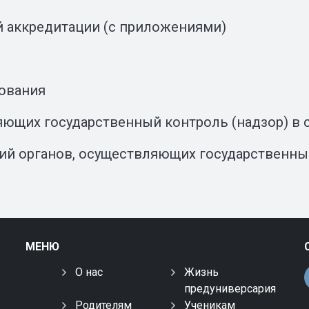
й аккредитации (с приложениями)
дования
яющих государственный контроль (надзор) в 
ий органов, осуществляющих государственный
МЕНЮ
О нас
Жизнь
предуниверсария
Родителям
Ученикам