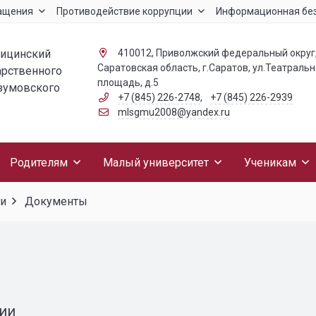
ащения
Противодействие коррупции
Информационная бе
дицинский
410012, Приволжский федеральный округ
Саратовская область, г.Саратов, ул.Театраль
арственного
площадь, д.5
азумовского
+7 (845) 226-2748
,
+7 (845) 226-2939
mlsgmu2008@yandex.ru
Родителям
Малый университет
Ученикам
ии
Документы
ции