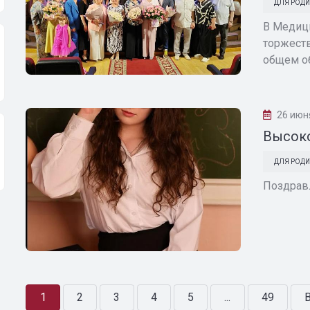
ДЛЯ РОДИ
В Медиц
торжеств
общем о
26 июн
Высоко
ДЛЯ РОДИ
Поздрав
1
2
3
4
5
...
49