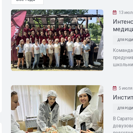
13 июл
Интенс
медиц
ДЛЯ РОДИ
Команда
предунив
школьник
5 июля
Инстит
ДЛЯ РОДИ
В Сарато
довузовс
подготов