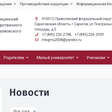
ащения
Противодействие коррупции
Информационная бе
дицинский
410012, Приволжский федеральный округ
Саратовская область, г.Саратов, ул.Театраль
арственного
площадь, д.5
азумовского
+7 (845) 226-2748
,
+7 (845) 226-2939
mlsgmu2008@yandex.ru
Родителям
Малый университет
Ученикам
Новости