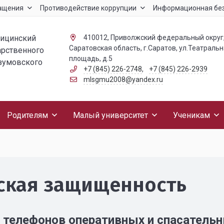
ащения
Противодействие коррупции
Информационная бе
дицинский
410012, Приволжский федеральный округ
Саратовская область, г.Саратов, ул.Театраль
арственного
площадь, д.5
азумовского
+7 (845) 226-2748
,
+7 (845) 226-2939
mlsgmu2008@yandex.ru
Родителям
Малый университет
Ученикам
ская защищенность
 телефонов оперативных и спасатель