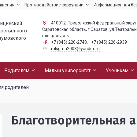
ащения
Противодействие коррупции
Информационная бе
дицинский
410012, Приволжский федеральный округ
Саратовская область, г.Саратов, ул.Театраль
арственного
площадь, д.5
азумовского
+7 (845) 226-2748
,
+7 (845) 226-2939
mlsgmu2008@yandex.ru
Родителям
Малый университет
Ученикам
я родителей
Благотворительная а